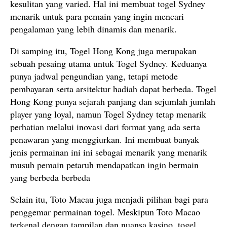
kesulitan yang varied. Hal ini membuat togel Sydney
menarik untuk para pemain yang ingin mencari
pengalaman yang lebih dinamis dan menarik.
Di samping itu, Togel Hong Kong juga merupakan
sebuah pesaing utama untuk Togel Sydney. Keduanya
punya jadwal pengundian yang, tetapi metode
pembayaran serta arsitektur hadiah dapat berbeda. Togel
Hong Kong punya sejarah panjang dan sejumlah jumlah
player yang loyal, namun Togel Sydney tetap menarik
perhatian melalui inovasi dari format yang ada serta
penawaran yang menggiurkan. Ini membuat banyak
jenis permainan ini ini sebagai menarik yang menarik
musuh pemain petaruh mendapatkan ingin bermain
yang berbeda berbeda
Selain itu, Toto Macau juga menjadi pilihan bagi para
penggemar permainan togel. Meskipun Toto Macao
terkenal dengan tampilan dan nuansa kasino, togel