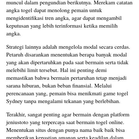
muncul dalam pengundian berikutnya. Merekam catatan
angka togel dapat menolong pemain untuk
mengidentifikasi tren angka, agar dapat mengambil
keputusan yang lebih terinformasi ketika memilih
angka.
Strategi lainnya adalah mengelola modal secara cerdas.
Petaruh disarankan menentukan berapa banyak modal
yang akan dipertaruhkan pada saat bermain serta tidak
melebihi limit tersebut. Hal ini penting demi
memastikan bahwa bermain pertaruhan tetap menjadi
sarana hiburan, bukan beban finansial. Melalui
perencanaan yang, pemain bisa menikmati game togel
Sydney tanpa mengalami tekanan yang berlebihan.
Terakhir, sangat penting agar bermain dengan platform
jeniustoto yang terpercaya saat bermain togel online.
Menentukan situs dengan punya nama baik baik bisa
memberikan kepastian amanan serta keadilan dalam