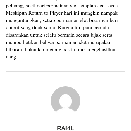
peluang, hasil dari permainan slot tetaplah acak-acak.
Meskipun Return to Player hari ini mungkin nampak
menguntungkan, setiap permainan slot bisa memberi
output yang tidak sama. Karena itu, para pemain
disarankan untuk selalu bermain secara bijak serta
memperhatikan bahwa permainan slot merupakan
hiburan, bukanlah metode pasti untuk menghasilkan
uang.
RAf4L