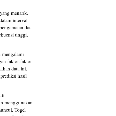
 yang menarik.
dalam interval
i pengamatan data
kuensi tinggi,
an mengalami
an faktor-faktor
kan data ini,
rediksi hasil
uti
 dan menggunakan
uncul, Togel