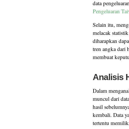
data pengeluara
Pengeluaran Ta
Selain itu, men
melacak statisti
diharapkan dap
tren angka dari 
membuat keputus
Analisis 
Dalam menganali
muncul dari dat
hasil sebelumny
kembali. Data y
tertentu memilik