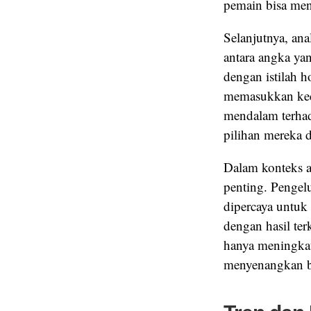
pemain bisa men
Selanjutnya, an
antara angka ya
dengan istilah 
memasukkan kedu
mendalam terha
pilihan mereka d
Dalam konteks an
penting. Pengel
dipercaya untuk 
dengan hasil ter
hanya meningkat
menyenangkan b