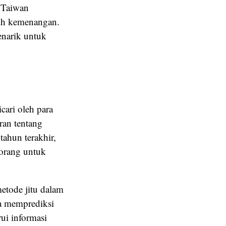
 Taiwan
ih kemenangan.
enarik untuk
cari oleh para
ran tentang
ahun terakhir,
 orang untuk
metode jitu dalam
sa memprediksi
ui informasi