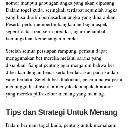
nomor maupun gabungan angka yang akan dipasang.
Dalam togel kuda, seringkali terdapat sejumlah angka
yang bisa dipilih berdasarkan angka yang diharapkan.
Peserta perlu mempertimbangkan berbagai aspek,
seperti data, tren, serta prediksi, agar menambah
kemungkinan kemenangan mereka.
Setelah semua persiapan rampung, pemain dapat
menggunakan bet mereka melalui sarana yang
disiapkan. Sangat penting agar menjamin bahwa bet
diberikan dengan benar serta berdasarkan pada kaidah
yang berlaku. Setelah bet dilakukan, peserta hanya perlu
menunggu hasilnya dan menyaksikan apakah nomor
yang mereka pilih keluar menang yang menang.
Tips dan Strategi Untuk Menang
Dalam bermain togel kuda, penting untuk memahami