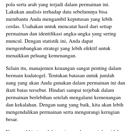
pola serta arah yang terjadi dalam permainan ini.
Lakukan analisis terhadap data sebelumnya bisa
membantu Anda mengambil keputusan yang lebih
cerdas. Usahakan untuk mencatat hasil dari setiap
permainan dan identifikasi angka-angka yang sering
muncul. Dengan statistik ini, Anda dapat
mengembangkan strategi yang lebih efektif untuk
menaikkan peluang kemenangan.
Selain itu, manajemen keuangan sangat penting dalam
bermain kudatogel. Tentukan batasan untuk jumlah
uang yang akan Anda gunakan dalam permainan ini dan
ikuti batas tersebut. Hindari sampai terjebak dalam
permainan berlebihan setelah mengalami kemenangan
dan kekalahan. Dengan uang yang baik, kita akan lebih
mengendalikan permainan serta mengurangi kerugian
besar.