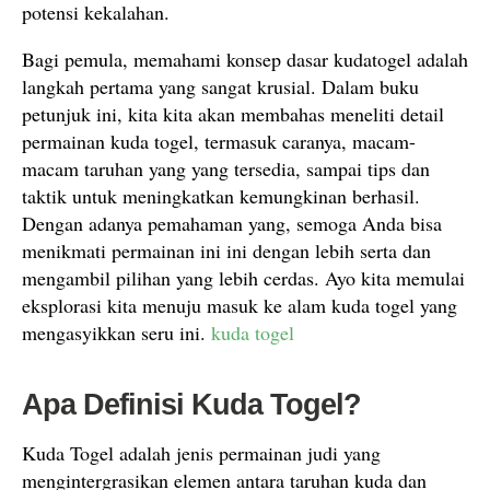
potensi kekalahan.
Bagi pemula, memahami konsep dasar kudatogel adalah
langkah pertama yang sangat krusial. Dalam buku
petunjuk ini, kita kita akan membahas meneliti detail
permainan kuda togel, termasuk caranya, macam-
macam taruhan yang yang tersedia, sampai tips dan
taktik untuk meningkatkan kemungkinan berhasil.
Dengan adanya pemahaman yang, semoga Anda bisa
menikmati permainan ini ini dengan lebih serta dan
mengambil pilihan yang lebih cerdas. Ayo kita memulai
eksplorasi kita menuju masuk ke alam kuda togel yang
mengasyikkan seru ini.
kuda togel
Apa Definisi Kuda Togel?
Kuda Togel adalah jenis permainan judi yang
mengintergrasikan elemen antara taruhan kuda dan