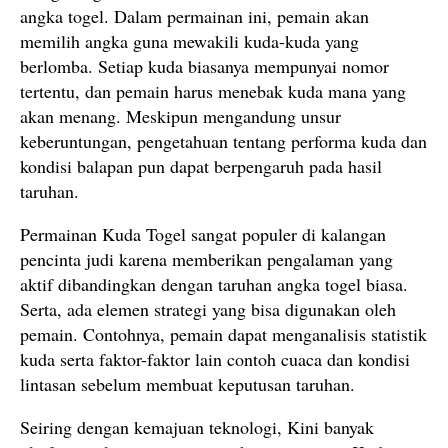
angka togel. Dalam permainan ini, pemain akan
memilih angka guna mewakili kuda-kuda yang
berlomba. Setiap kuda biasanya mempunyai nomor
tertentu, dan pemain harus menebak kuda mana yang
akan menang. Meskipun mengandung unsur
keberuntungan, pengetahuan tentang performa kuda dan
kondisi balapan pun dapat berpengaruh pada hasil
taruhan.
Permainan Kuda Togel sangat populer di kalangan
pencinta judi karena memberikan pengalaman yang
aktif dibandingkan dengan taruhan angka togel biasa.
Serta, ada elemen strategi yang bisa digunakan oleh
pemain. Contohnya, pemain dapat menganalisis statistik
kuda serta faktor-faktor lain contoh cuaca dan kondisi
lintasan sebelum membuat keputusan taruhan.
Seiring dengan kemajuan teknologi, Kini banyak