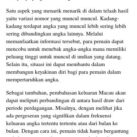
Satu aspek yang menarik menarik di dalam telaah hasil
yaitu variasi nomor yang muncul muncul. Kadang-
kadang terdapat angka yang muncul lebih sering lebih
sering dibandingkan angka lainnya. Melalui
memanfaatkan informasi tersebut, para pemain dapat
mencoba untuk menebak angka-angka mana memiliki
peluang tinggi untuk muncul di undian yang datang.
Selain itu, situasi ini dapat membantu dalam
membangun keyakinan diri bagi para pemain dalam
mempertaruhkan angka.
Sebagai tambahan, pembahasan keluaran Macau akan
dapat meliputi perbandingan di antara hasil draw dari
periode perdagangan. Misalnya, dengan melihat jika
ada pergeseran yang signifikan dalam frekuensi
keluaran angka tertentu tertentu atau dari bulan ke
bulan. Dengan cara ini, pemain tidak hanya bergantung