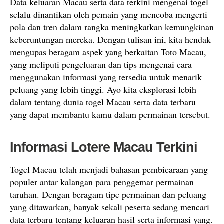
Data keluaran Macau serta data terkini mengenai togel
selalu dinantikan oleh pemain yang mencoba mengerti
pola dan tren dalam rangka meningkatkan kemungkinan
keberuntungan mereka. Dengan tulisan ini, kita hendak
mengupas beragam aspek yang berkaitan Toto Macau,
yang meliputi pengeluaran dan tips mengenai cara
menggunakan informasi yang tersedia untuk menarik
peluang yang lebih tinggi. Ayo kita eksplorasi lebih
dalam tentang dunia togel Macau serta data terbaru
yang dapat membantu kamu dalam permainan tersebut.
Informasi Lotere Macau Terkini
Togel Macau telah menjadi bahasan pembicaraan yang
populer antar kalangan para penggemar permainan
taruhan. Dengan beragam tipe permainan dan peluang
yang ditawarkan, banyak sekali peserta sedang mencari
data terbaru tentang keluaran hasil serta informasi yang.