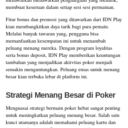
membuat keseruan dalam setiap sesi sesi permainan.
Fitur bonus dan promosi yang ditawarkan dari IDN Play
kian membangkitkan daya tarik bagi para pemain.
Melalui banyak tawaran yang, pengguna bisa
memanfaatkan kesempatan ini untuk menambah
peluang menang mereka. Dengan program loyalitas
serta bonus deposit, IDN Play memberikan keuntungan
tambahan yang menjadikan aktivitas poker menjadi
semakin menguntungkan. Peluang emas untuk menang
besar kian terbuka lebar di platform ini.
Strategi Menang Besar di Poker
Menguasai strategi bermain poker hebat sangat penting
untuk meningkatkan peluang menang besar. Salah satu
kunci utamanya adalah memahami peluang kartu dan