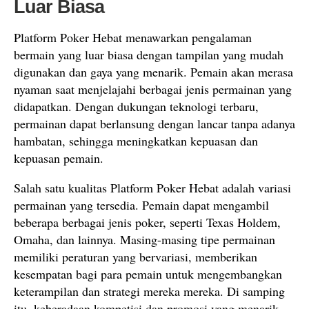
Luar Biasa
Platform Poker Hebat menawarkan pengalaman
bermain yang luar biasa dengan tampilan yang mudah
digunakan dan gaya yang menarik. Pemain akan merasa
nyaman saat menjelajahi berbagai jenis permainan yang
didapatkan. Dengan dukungan teknologi terbaru,
permainan dapat berlansung dengan lancar tanpa adanya
hambatan, sehingga meningkatkan kepuasan dan
kepuasan pemain.
Salah satu kualitas Platform Poker Hebat adalah variasi
permainan yang tersedia. Pemain dapat mengambil
beberapa berbagai jenis poker, seperti Texas Holdem,
Omaha, dan lainnya. Masing-masing tipe permainan
memiliki peraturan yang bervariasi, memberikan
kesempatan bagi para pemain untuk mengembangkan
keterampilan dan strategi mereka mereka. Di samping
itu, keberadaan kompetisi dan promosi yang menarik