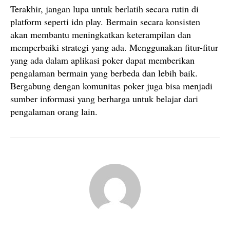
Terakhir, jangan lupa untuk berlatih secara rutin di
platform seperti idn play. Bermain secara konsisten
akan membantu meningkatkan keterampilan dan
memperbaiki strategi yang ada. Menggunakan fitur-fitur
yang ada dalam aplikasi poker dapat memberikan
pengalaman bermain yang berbeda dan lebih baik.
Bergabung dengan komunitas poker juga bisa menjadi
sumber informasi yang berharga untuk belajar dari
pengalaman orang lain.