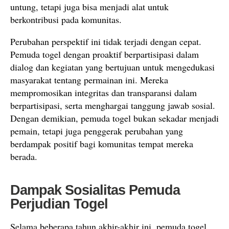
untung, tetapi juga bisa menjadi alat untuk
berkontribusi pada komunitas.
Perubahan perspektif ini tidak terjadi dengan cepat.
Pemuda togel dengan proaktif berpartisipasi dalam
dialog dan kegiatan yang bertujuan untuk mengedukasi
masyarakat tentang permainan ini. Mereka
mempromosikan integritas dan transparansi dalam
berpartisipasi, serta menghargai tanggung jawab sosial.
Dengan demikian, pemuda togel bukan sekadar menjadi
pemain, tetapi juga penggerak perubahan yang
berdampak positif bagi komunitas tempat mereka
berada.
Dampak Sosialitas Pemuda
Perjudian Togel
Selama beberapa tahun akhir-akhir ini, pemuda togel