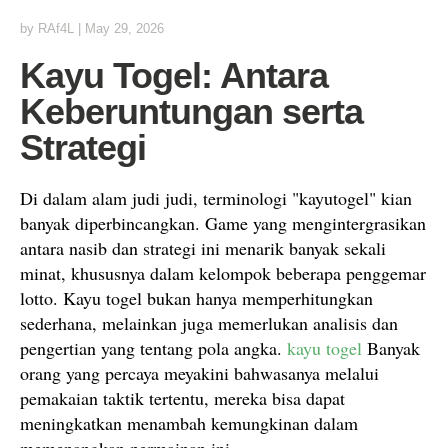
by
RAf4L
|
May 29, 2026
Kayu Togel: Antara
Keberuntungan serta
Strategi
Di dalam alam judi judi, terminologi "kayutogel" kian
banyak diperbincangkan. Game yang mengintergrasikan
antara nasib dan strategi ini menarik banyak sekali
minat, khususnya dalam kelompok beberapa penggemar
lotto. Kayu togel bukan hanya memperhitungkan
sederhana, melainkan juga memerlukan analisis dan
pengertian yang tentang pola angka.
kayu togel
Banyak
orang yang percaya meyakini bahwasanya melalui
pemakaian taktik tertentu, mereka bisa dapat
meningkatkan menambah kemungkinan dalam