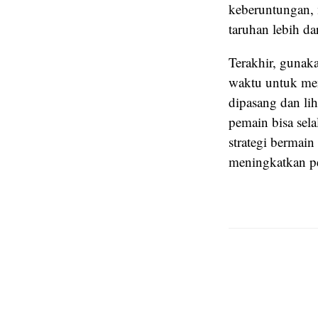
keberuntungan, m
taruhan lebih da
Terakhir, gunaka
waktu untuk men
dipasang dan lih
pemain bisa sel
strategi bermai
meningkatkan pe