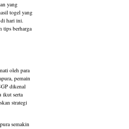
san yang
asil togel yang
i hari ini.
 tips berharga
nati oleh para
apura, pemain
SGP dikenal
 ikut serta
skan strategi
apura semakin