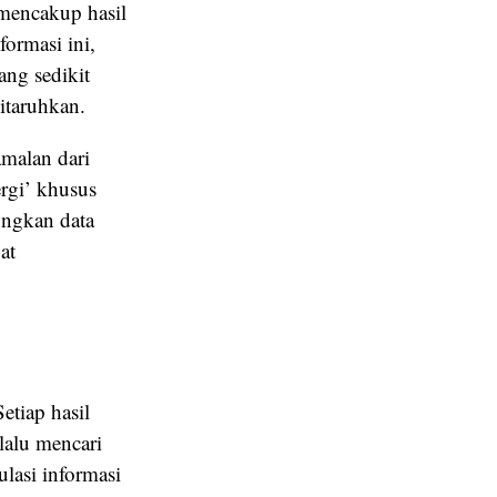
 mencakup hasil
ormasi ini,
ang sedikit
itaruhkan.
amalan dari
rgi’ khusus
ungkan data
at
etiap hasil
lalu mencari
lasi informasi