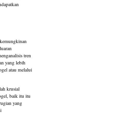
ndapatkan
h kemungkinan
luaran
nganalisis tren
an yang lebih
togel atau melalui
ah krusial
l, baik itu itu
rugian yang
i