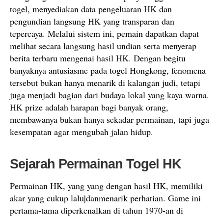
togel, menyediakan data pengeluaran HK dan
pengundian langsung HK yang transparan dan
tepercaya. Melalui sistem ini, pemain dapatkan dapat
melihat secara langsung hasil undian serta menyerap
berita terbaru mengenai hasil HK. Dengan begitu
banyaknya antusiasme pada togel Hongkong, fenomena
tersebut bukan hanya menarik di kalangan judi, tetapi
juga menjadi bagian dari budaya lokal yang kaya warna.
HK prize adalah harapan bagi banyak orang,
membawanya bukan hanya sekadar permainan, tapi juga
kesempatan agar mengubah jalan hidup.
Sejarah Permainan Togel HK
Permainan HK, yang yang dengan hasil HK, memiliki
akar yang cukup lalu|danmenarik perhatian. Game ini
pertama-tama diperkenalkan di tahun 1970-an di