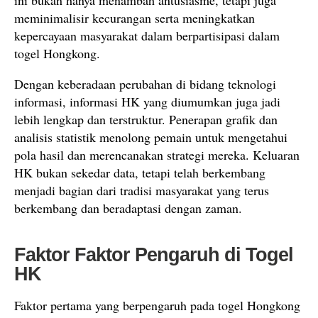
ini bukan hanya menambah antusiasme, tetapi juga
meminimalisir kecurangan serta meningkatkan
kepercayaan masyarakat dalam berpartisipasi dalam
togel Hongkong.
Dengan keberadaan perubahan di bidang teknologi
informasi, informasi HK yang diumumkan juga jadi
lebih lengkap dan terstruktur. Penerapan grafik dan
analisis statistik menolong pemain untuk mengetahui
pola hasil dan merencanakan strategi mereka. Keluaran
HK bukan sekedar data, tetapi telah berkembang
menjadi bagian dari tradisi masyarakat yang terus
berkembang dan beradaptasi dengan zaman.
Faktor Faktor Pengaruh di Togel
HK
Faktor pertama yang berpengaruh pada togel Hongkong