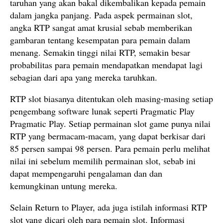
taruhan yang akan bakal dikembalikan kepada pemain
dalam jangka panjang. Pada aspek permainan slot,
angka RTP sangat amat krusial sebab memberikan
gambaran tentang kesempatan para pemain dalam
menang. Semakin tinggi nilai RTP, semakin besar
probabilitas para pemain mendapatkan mendapat lagi
sebagian dari apa yang mereka taruhkan.
RTP slot biasanya ditentukan oleh masing-masing setiap
pengembang software lunak seperti Pragmatic Play
Pragmatic Play. Setiap permainan slot game punya nilai
RTP yang bermacam-macam, yang dapat berkisar dari
85 persen sampai 98 persen. Para pemain perlu melihat
nilai ini sebelum memilih permainan slot, sebab ini
dapat mempengaruhi pengalaman dan dan
kemungkinan untung mereka.
Selain Return to Player, ada juga istilah informasi RTP
slot yang dicari oleh para pemain slot. Informasi