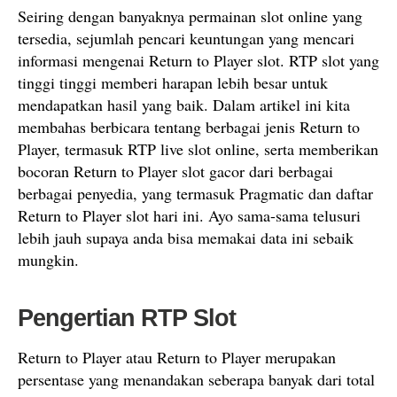
Seiring dengan banyaknya permainan slot online yang
tersedia, sejumlah pencari keuntungan yang mencari
informasi mengenai Return to Player slot. RTP slot yang
tinggi tinggi memberi harapan lebih besar untuk
mendapatkan hasil yang baik. Dalam artikel ini kita
membahas berbicara tentang berbagai jenis Return to
Player, termasuk RTP live slot online, serta memberikan
bocoran Return to Player slot gacor dari berbagai
berbagai penyedia, yang termasuk Pragmatic dan daftar
Return to Player slot hari ini. Ayo sama-sama telusuri
lebih jauh supaya anda bisa memakai data ini sebaik
mungkin.
Pengertian RTP Slot
Return to Player atau Return to Player merupakan
persentase yang menandakan seberapa banyak dari total