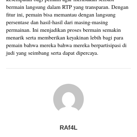
bermain langsung dalam RTP yang transparan. Dengan
fitur ini, pemain bisa memantau dengan langsung
persentase dan hasil-hasil dari masing-masing
permainan. Ini menjadikan proses bermain semakin
menarik serta memberikan keyakinan lebih bagi para
pemain bahwa mereka bahwa mereka berpartisipasi di
judi yang seimbang serta dapat dipercaya.
RAf4L