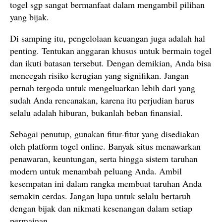
togel sgp sangat bermanfaat dalam mengambil pilihan
yang bijak.
Di samping itu, pengelolaan keuangan juga adalah hal
penting. Tentukan anggaran khusus untuk bermain togel
dan ikuti batasan tersebut. Dengan demikian, Anda bisa
mencegah risiko kerugian yang signifikan. Jangan
pernah tergoda untuk mengeluarkan lebih dari yang
sudah Anda rencanakan, karena itu perjudian harus
selalu adalah hiburan, bukanlah beban finansial.
Sebagai penutup, gunakan fitur-fitur yang disediakan
oleh platform togel online. Banyak situs menawarkan
penawaran, keuntungan, serta hingga sistem taruhan
modern untuk menambah peluang Anda. Ambil
kesempatan ini dalam rangka membuat taruhan Anda
semakin cerdas. Jangan lupa untuk selalu bertaruh
dengan bijak dan nikmati kesenangan dalam setiap
permainan.