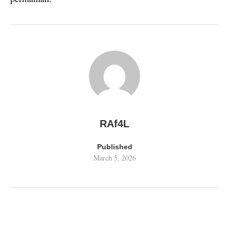
RAf4L
Published
March 5, 2026