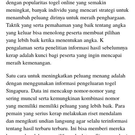
dengan popularitas togel online yang semakin
meningkat, banyak individu yang mencari strategi untuk
menambah peluang dirinya untuk meraih penghargaan.
Taktik yang serta pemahaman yang baik tentang angka
yang keluar bisa menolong peserta membuat pilihan
yang lebih baik ketika menentukan angka. K
pengalaman serta penelitian informasi hasil sebelumnya
kerap adalah kunci bagi peserta yang ingin mencapai
meraih kemenangan.
Satu cara untuk meningkatkan peluang menang adalah
dengan menggunakan informasi pengeluaran togel
Singapura. Data ini mencakup nomor-nomor yang
sering muncul serta kemungkinan kombinasi nomor
yang memiliki memiliki peluang yang lebih baik. Para
pemain yang serius kerap melakukan riset mendalam
dan mengikuti undian langsung agar selalu terinformasi
tentang hasil terbaru terbaru. Ini bisa memberi mereka