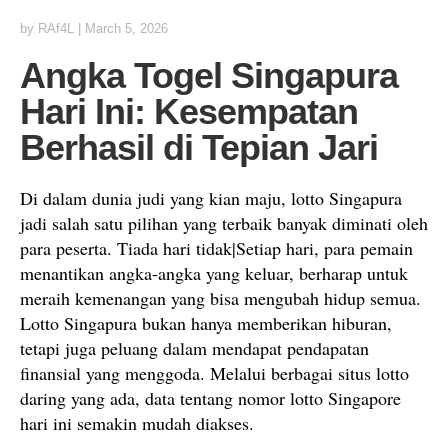
by
RAf4L
|
March 5, 2026
Angka Togel Singapura
Hari Ini: Kesempatan
Berhasil di Tepian Jari
Di dalam dunia judi yang kian maju, lotto Singapura
jadi salah satu pilihan yang terbaik banyak diminati oleh
para peserta. Tiada hari tidak|Setiap hari, para pemain
menantikan angka-angka yang keluar, berharap untuk
meraih kemenangan yang bisa mengubah hidup semua.
Lotto Singapura bukan hanya memberikan hiburan,
tetapi juga peluang dalam mendapat pendapatan
finansial yang menggoda. Melalui berbagai situs lotto
daring yang ada, data tentang nomor lotto Singapore
hari ini semakin mudah diakses.