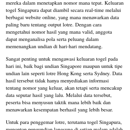
mereka dalam menetapkan nomor mana tepat. Keluaran
togel Singapura dapat diambil secara real-time melalui
berbagai website online, yang mana menawarkan data
paling baru tentang output lotre. Dengan cara
mengetahui nomor hasil yang mana valid, anggota
dapat menganalisa pola serta peluang dalam
memenangkan undian di hari-hari mendatang.
Sangat penting untuk mengawasi keluaran togel pada
hari ini, baik bagi undian Singapore maupun untuk tipe
undian lain seperti lotre Hong Kong serta Sydney. Data
hasil tersebut tidak hanya menyediakan informasi
tentang nomor yang keluar, akan tetapi serta mencakup
data seputar hasil yang lalu. Melalui data tersebut,
peserta bisa menyusun taktik mana lebih baik dan
menawarkan kesempatan berhasil yang lebih besar.
Untuk para penggemar lotre, terutama togel Singapura,
menonton pengundian langsung di setiap malam adalah