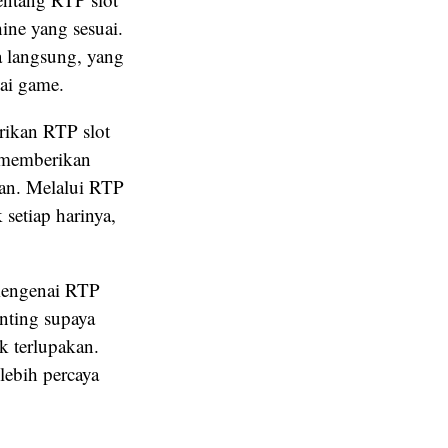
ine yang sesuai.
a langsung, yang
ai game.
rikan RTP slot
a memberikan
kan. Melalui RTP
 setiap harinya,
 mengenai RTP
nting supaya
 terlupakan.
lebih percaya