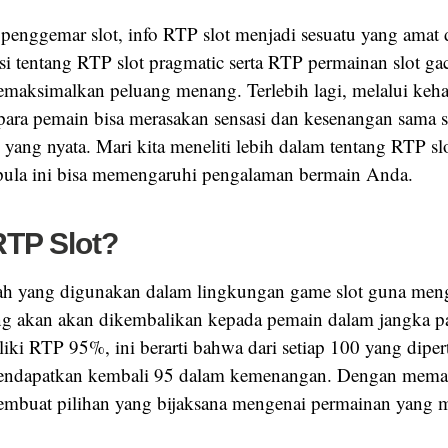
penggemar slot, info RTP slot menjadi sesuatu yang amat 
si tentang RTP slot pragmatic serta RTP permainan slot ga
emaksimalkan peluang menang. Terlebih lagi, melalui keha
 para pemain bisa merasakan sensasi dan kesenangan sama s
 yang nyata. Mari kita meneliti lebih dalam tentang RTP slo
pula ini bisa memengaruhi pengalaman bermain Anda.
RTP Slot?
ilah yang digunakan dalam lingkungan game slot guna me
g akan akan dikembalikan kepada pemain dalam jangka pan
iki RTP 95%, ini berarti bahwa dari setiap 100 yang diper
endapatkan kembali 95 dalam kemenangan. Dengan mem
mbuat pilihan yang bijaksana mengenai permainan yang 