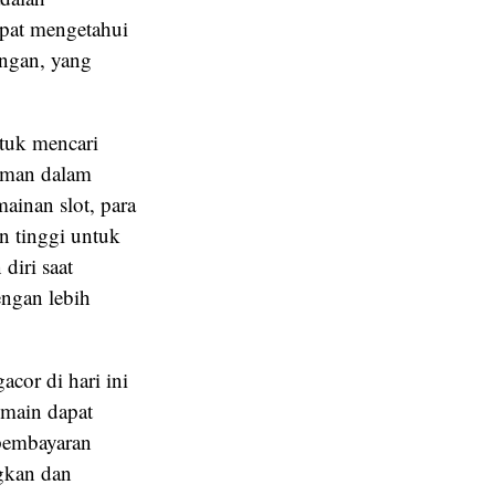
apat mengetahui
angan, yang
tuk mencari
oman dalam
inan slot, para
n tinggi untuk
iri saat
ngan lebih
cor di hari ini
emain dapat
pembayaran
gkan dan