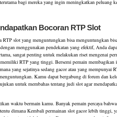
terutama bagi mereka yang ingin meningkatkan peluang 
endapatkan Bocoran RTP Slot
 RTP slot yang menguntungkan bisa menguntungkan bis
 dengan menggunakan pendekatan yang efektif, Anda dap
ertama, sangat penting untuk melakukan riset mengenai pe
 memiliki RTP yang tinggi. Bersemi pemain membagikan i
mana yang sejatinya sedang gacor atau yang mempunyai 
 menguntungkan. Kamu dapat bergabung di forum dan ke
tujukan untuk membahas tentang judi slot agar mendapatka
hatikan waktu bermain kamu. Banyak pemain percaya bahwa
rtentu dimana Kembali permainan slot gacor lebih tinggi, y