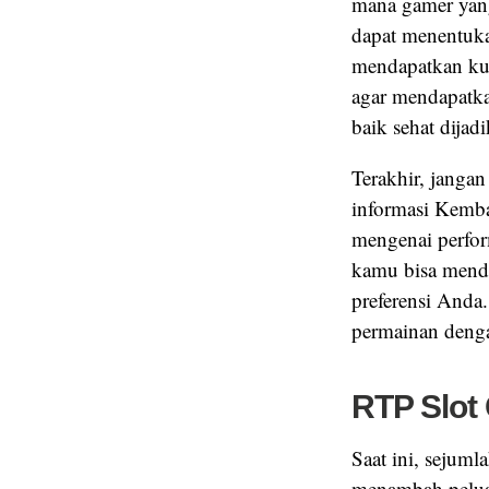
mana gamer yang
dapat menentuk
mendapatkan kua
agar mendapatka
baik sehat dijad
Terakhir, janga
informasi Kembal
mengenai perfor
kamu bisa menda
preferensi Anda
permainan deng
RTP Slot 
Saat ini, sejum
menambah peluan