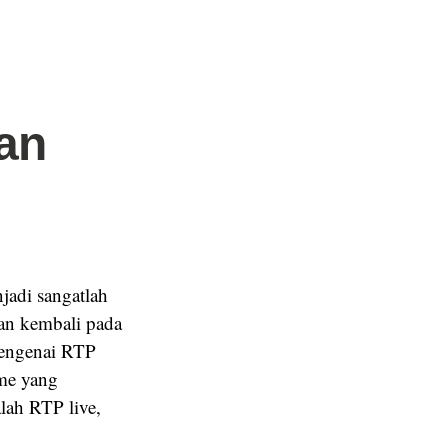
an
jadi sangatlah
kan kembali pada
mengenai RTP
ame yang
lah RTP live,