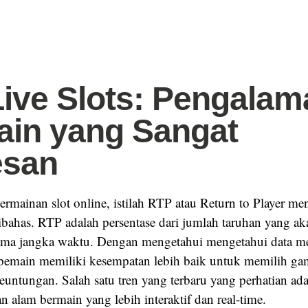
ive Slots: Pengalam
in yang Sangat
esan
rmainan slot online, istilah RTP atau Return to Player men
ibahas. RTP adalah persentase dari jumlah taruhan yang a
lama jangka waktu. Dengan mengetahui mengetahui data 
 pemain memiliki kesempatan lebih baik untuk memilih g
untungan. Salah satu tren yang terbaru yang perhatian ada
 alam bermain yang lebih interaktif dan real-time.