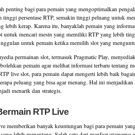
ah penting bagi para pemain yang mengoptimalkan penga
 tinggi persentase RTP, semakin tinggi peluang untuk m
 lebih kerap. Karena itu, banyaklah pemain yang informasi
t untuk mencari mesin yang memiliki RTP yang lebih tingg
nggulan untuk pemain ketika memilih slot yang mengunt
nyedia permainan slot, termasuk Pragmatic Play, menyedia
bolehkan pemain agar melihat informasi terbaru tentang me
TP live slot, para pemain dapat mengerti lebih baik bagai
berapa peluang yang bisa agar menang. Hal ini menjadika
jadi menarik dan strategis.
Bermain RTP Live
ve memberikan banyak keuntungan bagi para pemain yang 
 yang lebih menantang. Salah satu dari manfaat utamanya 