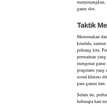
menyenangkan, 
game slot.
Taktik M
Menemukan data
kendala, namun
peluang kita. P
permainan yang
mengenai game 
pragmatis yang
sosial khusus di
para gamer lain.
Selain itu, per
beberapa hari te