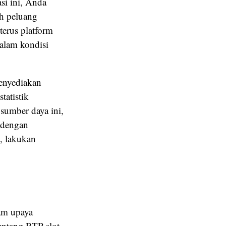
si ini, Anda
h peluang
terus platform
alam kondisi
menyediakan
tatistik
sumber daya ini,
 dengan
, lakukan
am upaya
entang RTP slot