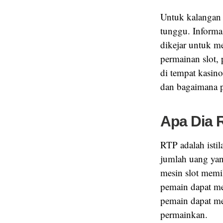
Untuk kalangan 
tunggu. Informa
dikejar untuk m
permainan slot,
di tempat kasino
dan bagaimana 
Apa Dia 
RTP adalah ist
jumlah uang yan
mesin slot memil
pemain dapat m
pemain dapat me
permainkan.