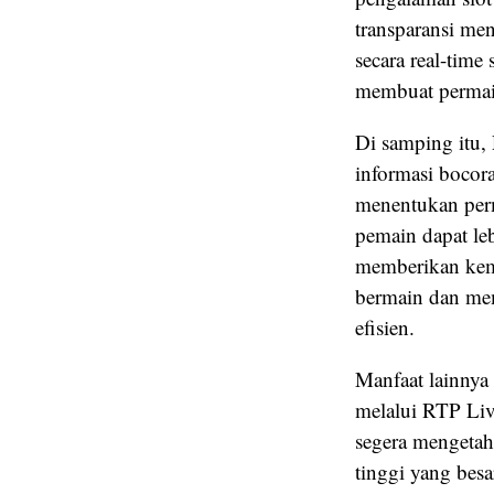
transparansi me
secara real-tim
membuat permai
Di samping itu,
informasi bocor
menentukan per
pemain dapat le
memberikan keme
bermain dan me
efisien.
Manfaat lainnya 
melalui RTP Liv
segera mengetah
tinggi yang bes