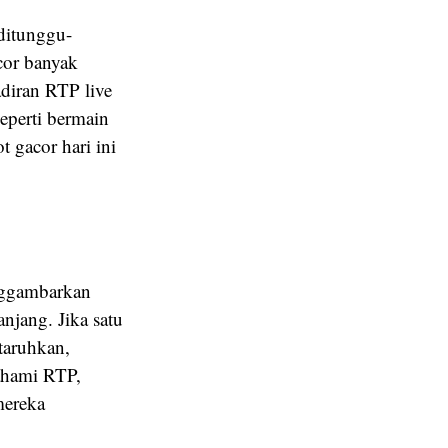
ditunggu-
cor banyak
diran RTP live
eperti bermain
t gacor hari ini
nggambarkan
jang. Jika satu
taruhkan,
ahami RTP,
mereka