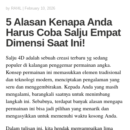
by
RAf4L
|
February 10, 2026
5 Alasan Kenapa Anda
Harus Coba Salju Empat
Dimensi Saat Ini!
Salju 4D adalah sebuah creasi terbaru yg sedang
populer di kalangan penggemar permainan angka.
Konsep permainan ini memasukkan elemen tradisional
dan teknologi modern, menciptakan pengalaman yang
seru dan menggembirakan. Kepada Anda yang masih
mengalami, barangkali saatnya untuk menimbang
langkah ini. Sebabnya, terdapat banyak alasan mengapa
permainan ini bisa jadi pilihan yang menarik dan
mengasyikkan untuk memenuhi waktu kosong Anda.
Dalam tulisan ini, kita hendak menyampaikan lima