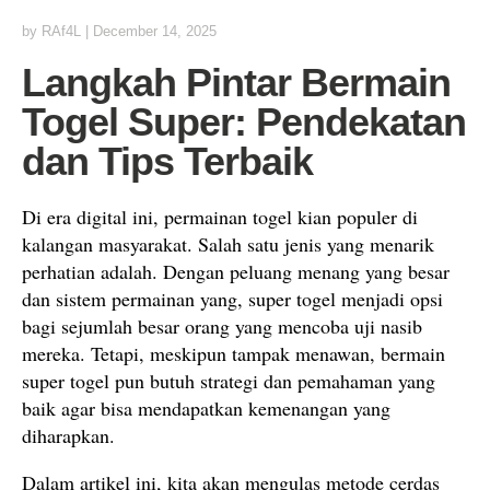
by
RAf4L
|
December 14, 2025
Langkah Pintar Bermain
Togel Super: Pendekatan
dan Tips Terbaik
Di era digital ini, permainan togel kian populer di
kalangan masyarakat. Salah satu jenis yang menarik
perhatian adalah. Dengan peluang menang yang besar
dan sistem permainan yang, super togel menjadi opsi
bagi sejumlah besar orang yang mencoba uji nasib
mereka. Tetapi, meskipun tampak menawan, bermain
super togel pun butuh strategi dan pemahaman yang
baik agar bisa mendapatkan kemenangan yang
diharapkan.
Dalam artikel ini, kita akan mengulas metode cerdas