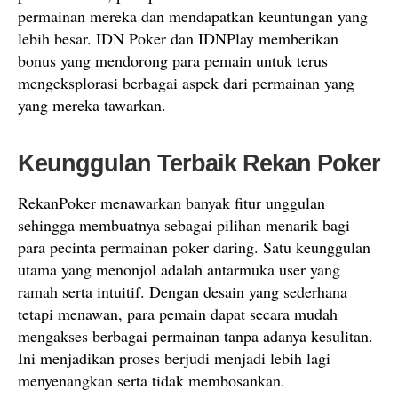
permainan mereka dan mendapatkan keuntungan yang
lebih besar. IDN Poker dan IDNPlay memberikan
bonus yang mendorong para pemain untuk terus
mengeksplorasi berbagai aspek dari permainan yang
yang mereka tawarkan.
Keunggulan Terbaik Rekan Poker
RekanPoker menawarkan banyak fitur unggulan
sehingga membuatnya sebagai pilihan menarik bagi
para pecinta permainan poker daring. Satu keunggulan
utama yang menonjol adalah antarmuka user yang
ramah serta intuitif. Dengan desain yang sederhana
tetapi menawan, para pemain dapat secara mudah
mengakses berbagai permainan tanpa adanya kesulitan.
Ini menjadikan proses berjudi menjadi lebih lagi
menyenangkan serta tidak membosankan.