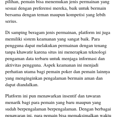
pilihan, pemain bisa menemukan jenis permainan yang
sesuai dengan preferensi mereka, baik untuk bermain
bersama dengan teman maupun kompetisi yang lebih
serius.
Di samping beragam jenis permainan, platform ini juga
memiliki sistem keamanan yang sangat baik. Para
pengguna dapat melakukan permainan dengan tenang
tanpa khawatir karena situs ini menerapkan teknologi
pengaman data terbaru untuk menjaga informasi dan
aktivitas pengguna. Aspek keamanan ini menjadi
perhatian utama bagi pemain poker dan pemain lainnya
yang menginginkan pengalaman bermain aman dan
dapat diandalkan.
Platform ini pun menawarkan insentif dan tawaran
menarik bagi para pemain yang baru maupun yang
sudah berpengalaman berpengalaman. Dengan berbagai
penawaran ini, para pemain bisa memaksimalkan waktu