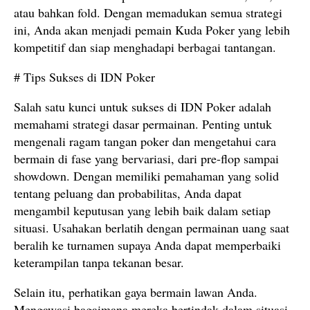
atau bahkan fold. Dengan memadukan semua strategi
ini, Anda akan menjadi pemain Kuda Poker yang lebih
kompetitif dan siap menghadapi berbagai tantangan.
# Tips Sukses di IDN Poker
Salah satu kunci untuk sukses di IDN Poker adalah
memahami strategi dasar permainan. Penting untuk
mengenali ragam tangan poker dan mengetahui cara
bermain di fase yang bervariasi, dari pre-flop sampai
showdown. Dengan memiliki pemahaman yang solid
tentang peluang dan probabilitas, Anda dapat
mengambil keputusan yang lebih baik dalam setiap
situasi. Usahakan berlatih dengan permainan uang saat
beralih ke turnamen supaya Anda dapat memperbaiki
keterampilan tanpa tekanan besar.
Selain itu, perhatikan gaya bermain lawan Anda.
Mengawasi bagaimana mereka bertindak dalam situasi