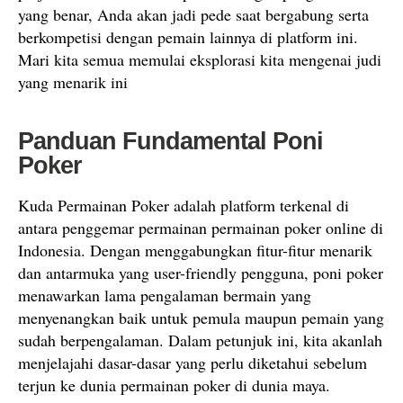
yang benar, Anda akan jadi pede saat bergabung serta
berkompetisi dengan pemain lainnya di platform ini.
Mari kita semua memulai eksplorasi kita mengenai judi
yang menarik ini
Panduan Fundamental Poni
Poker
Kuda Permainan Poker adalah platform terkenal di
antara penggemar permainan permainan poker online di
Indonesia. Dengan menggabungkan fitur-fitur menarik
dan antarmuka yang user-friendly pengguna, poni poker
menawarkan lama pengalaman bermain yang
menyenangkan baik untuk pemula maupun pemain yang
sudah berpengalaman. Dalam petunjuk ini, kita akanlah
menjelajahi dasar-dasar yang perlu diketahui sebelum
terjun ke dunia permainan poker di dunia maya.