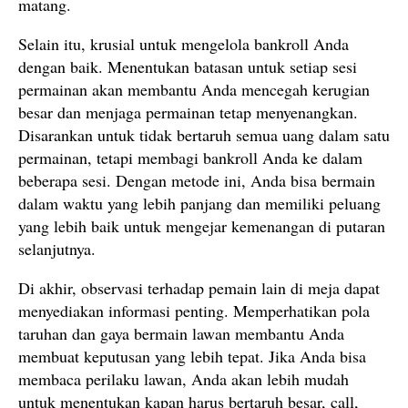
matang.
Selain itu, krusial untuk mengelola bankroll Anda
dengan baik. Menentukan batasan untuk setiap sesi
permainan akan membantu Anda mencegah kerugian
besar dan menjaga permainan tetap menyenangkan.
Disarankan untuk tidak bertaruh semua uang dalam satu
permainan, tetapi membagi bankroll Anda ke dalam
beberapa sesi. Dengan metode ini, Anda bisa bermain
dalam waktu yang lebih panjang dan memiliki peluang
yang lebih baik untuk mengejar kemenangan di putaran
selanjutnya.
Di akhir, observasi terhadap pemain lain di meja dapat
menyediakan informasi penting. Memperhatikan pola
taruhan dan gaya bermain lawan membantu Anda
membuat keputusan yang lebih tepat. Jika Anda bisa
membaca perilaku lawan, Anda akan lebih mudah
untuk menentukan kapan harus bertaruh besar, call,