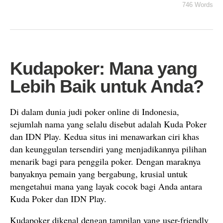
746 Words
Kudapoker: Mana yang
Lebih Baik untuk Anda?
Di dalam dunia judi poker online di Indonesia,
sejumlah nama yang selalu disebut adalah Kuda Poker
dan IDN Play. Kedua situs ini menawarkan ciri khas
dan keunggulan tersendiri yang menjadikannya pilihan
menarik bagi para penggila poker. Dengan maraknya
banyaknya pemain yang bergabung, krusial untuk
mengetahui mana yang layak cocok bagi Anda antara
Kuda Poker dan IDN Play.
Kudapoker dikenal dengan tampilan yang user-friendly