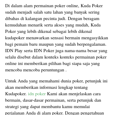
Di dalam alam permainan poker online, Kuda Poker
sudah menjadi salah satu lahan yang banyak sering
dibahas di kalangan pecinta judi. Dengan beragam
kemudahan menarik serta akses yang mudah, Kuda
Poker yang lebih dikenal sebagai lebih dikenal
kudapoker menawarkan sensasi bermain mengasyikkan
bagi pemain baru maupun yang sudah berpengalaman.
IDN Play serta IDN Poker juga nama-nama besar yang
selalu disebut dalam konteks konteks permainan poker
online ini memberikan pilihan bagi siapa saja yang
mencoba mencoba peruntungan .
Untuk Anda yang memahami dunia poker, petunjuk ini
akan memberikan informasi lengkap tentang
Kudapoker.
idn poker
Kami akan menjelaskan cara
bermain, dasar-dasar permainan, serta petunjuk dan
strategi yang dapat membantu kamu memulai
perjalanan Anda di alam poker. Dengan pengetahuan