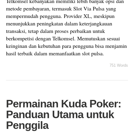
Telkomsel kebanyakan memiliki lebih banyak opsi dan
metode pembayaran, termasuk Slot Via Pulsa yang
mempermudah pengguna. Provider XL, meskipun
menunjukkan peningkatan dalam keterjangkauan
transaksi, tetap dalam proses perbaikan untuk
berkompetisi dengan Telkomsel. Memutuskan sesuai
keinginan dan kebutuhan para pengguna bisa menjamin
hasil terbaik dalam memanfaatkan slot pulsa.
751 Words
Permainan Kuda Poker:
Panduan Utama untuk
Penggila