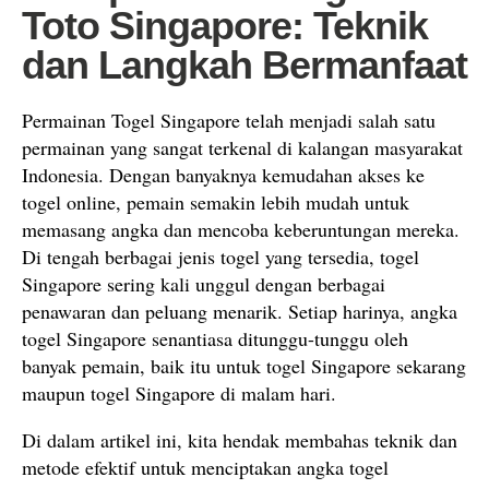
Toto Singapore: Teknik
dan Langkah Bermanfaat
Permainan Togel Singapore telah menjadi salah satu
permainan yang sangat terkenal di kalangan masyarakat
Indonesia. Dengan banyaknya kemudahan akses ke
togel online, pemain semakin lebih mudah untuk
memasang angka dan mencoba keberuntungan mereka.
Di tengah berbagai jenis togel yang tersedia, togel
Singapore sering kali unggul dengan berbagai
penawaran dan peluang menarik. Setiap harinya, angka
togel Singapore senantiasa ditunggu-tunggu oleh
banyak pemain, baik itu untuk togel Singapore sekarang
maupun togel Singapore di malam hari.
Di dalam artikel ini, kita hendak membahas teknik dan
metode efektif untuk menciptakan angka togel