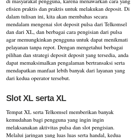
di masyarakat pengguna, karena menawarkan cara yang
efisien praktis dan praktis untuk melakukan deposit. Di
dalam tulisan ini, kita akan membahas secara
mendalam mengenai slot deposit pulsa dari Telkomsel
dan dari XL, dan berbagai cara pengisian dari pulsa
agar memungkinkan pengguna untuk dapat menikmati
pelayanan tanpa repot. Dengan mengetahui berbagai
pilihan dan strategi deposit deposit yang tersedia, anda
dapat memaksimalkan pengalaman bertransaksi serta
mendapatkan manfaat lebih banyak dari layanan yang
dari kedua operator tersebut.
Slot XL serta XL
Tempat XL serta Telkomsel memberikan banyak
kemudahan bagi pengguna yang ingin ingin
melaksanakan aktivitas pulsa dan slot pengisian.
Melalui jaringan yang luas luas serta handal, kedua