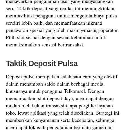
menawarkan pengalaman user yang menyenangkan
seru. Taktik deposit yang cerdas ini memungkinkan
memfasilitasi pengguna untuk mengelola biaya pulsa
sendiri lebih baik, dan memanfaatkan nikmati
penawaran spesial yang oleh masing-masing operator.
Pilih slot sesuai dengan sesuai kebutuhan untuk
memaksimalkan sensasi bertransaksi.
Taktik Deposit Pulsa
Deposit pulsa merupakan salah satu cara yang efektif
dalam menambah saldo dalam berbagai media,
khususnya untuk pengguna Telkomsel. Dengan
memanfaatkan slot deposit daya, user dapat dengan
mudah melakukan transaksi tanpa pergi ke layanan
toko, lewat aplikasi yang telah disediakan. Strategi ini
memberikan kenyamanan serta kecepatan, sehingga
user dapat fokus di pengalaman bermain game dan