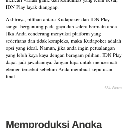
IDN Play layak dianggap.
Akhirnya, pilihan antara Kudapoker dan IDN Play
sangat bergantung pada gaya dan selera bermain anda.
Jika Anda cenderung menyukai platform yang
sederhana dan tidak kompleks, maka Kudapoker adalah
opsi yang ideal. Namun, jika anda ingin petualangan
yang lebih kaya kaya dengan beragam pilihan, IDN Play
dapat jadi jawabannya. Jangan lupa untuk mencermati
elemen tersebut sebelum Anda membuat keputusan
final.
634 Words
Memproduksi Angka