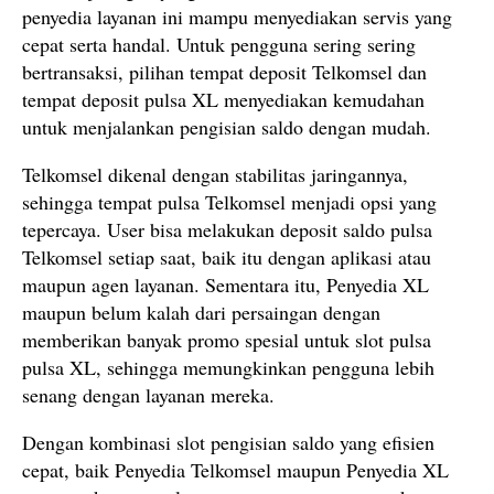
penyedia layanan ini mampu menyediakan servis yang
cepat serta handal. Untuk pengguna sering sering
bertransaksi, pilihan tempat deposit Telkomsel dan
tempat deposit pulsa XL menyediakan kemudahan
untuk menjalankan pengisian saldo dengan mudah.
Telkomsel dikenal dengan stabilitas jaringannya,
sehingga tempat pulsa Telkomsel menjadi opsi yang
tepercaya. User bisa melakukan deposit saldo pulsa
Telkomsel setiap saat, baik itu dengan aplikasi atau
maupun agen layanan. Sementara itu, Penyedia XL
maupun belum kalah dari persaingan dengan
memberikan banyak promo spesial untuk slot pulsa
pulsa XL, sehingga memungkinkan pengguna lebih
senang dengan layanan mereka.
Dengan kombinasi slot pengisian saldo yang efisien
cepat, baik Penyedia Telkomsel maupun Penyedia XL