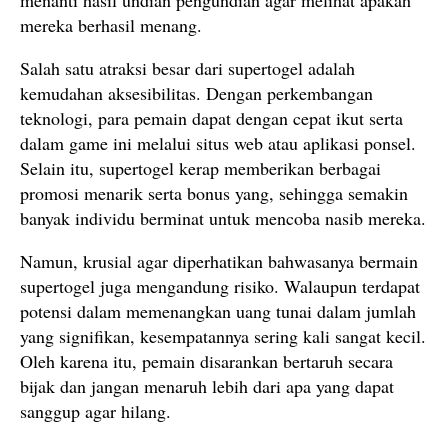
menanti hasil undian pengundian agar melihat apakah
mereka berhasil menang.
Salah satu atraksi besar dari supertogel adalah
kemudahan aksesibilitas. Dengan perkembangan
teknologi, para pemain dapat dengan cepat ikut serta
dalam game ini melalui situs web atau aplikasi ponsel.
Selain itu, supertogel kerap memberikan berbagai
promosi menarik serta bonus yang, sehingga semakin
banyak individu berminat untuk mencoba nasib mereka.
Namun, krusial agar diperhatikan bahwasanya bermain
supertogel juga mengandung risiko. Walaupun terdapat
potensi dalam memenangkan uang tunai dalam jumlah
yang signifikan, kesempatannya sering kali sangat kecil.
Oleh karena itu, pemain disarankan bertaruh secara
bijak dan jangan menaruh lebih dari apa yang dapat
sanggup agar hilang.