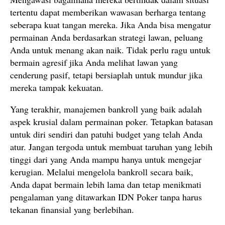
tertentu dapat memberikan wawasan berharga tentang
seberapa kuat tangan mereka. Jika Anda bisa mengatur
permainan Anda berdasarkan strategi lawan, peluang
Anda untuk menang akan naik. Tidak perlu ragu untuk
bermain agresif jika Anda melihat lawan yang
cenderung pasif, tetapi bersiaplah untuk mundur jika
mereka tampak kekuatan.
Yang terakhir, manajemen bankroll yang baik adalah
aspek krusial dalam permainan poker. Tetapkan batasan
untuk diri sendiri dan patuhi budget yang telah Anda
atur. Jangan tergoda untuk membuat taruhan yang lebih
tinggi dari yang Anda mampu hanya untuk mengejar
kerugian. Melalui mengelola bankroll secara baik,
Anda dapat bermain lebih lama dan tetap menikmati
pengalaman yang ditawarkan IDN Poker tanpa harus
tekanan finansial yang berlebihan.