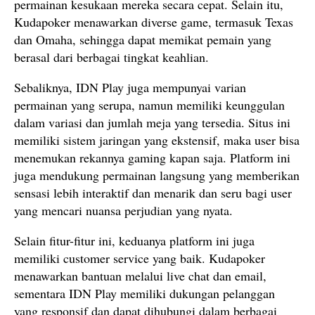
permainan kesukaan mereka secara cepat. Selain itu,
Kudapoker menawarkan diverse game, termasuk Texas
dan Omaha, sehingga dapat memikat pemain yang
berasal dari berbagai tingkat keahlian.
Sebaliknya, IDN Play juga mempunyai varian
permainan yang serupa, namun memiliki keunggulan
dalam variasi dan jumlah meja yang tersedia. Situs ini
memiliki sistem jaringan yang ekstensif, maka user bisa
menemukan rekannya gaming kapan saja. Platform ini
juga mendukung permainan langsung yang memberikan
sensasi lebih interaktif dan menarik dan seru bagi user
yang mencari nuansa perjudian yang nyata.
Selain fitur-fitur ini, keduanya platform ini juga
memiliki customer service yang baik. Kudapoker
menawarkan bantuan melalui live chat dan email,
sementara IDN Play memiliki dukungan pelanggan
yang responsif dan dapat dihubungi dalam berbagai