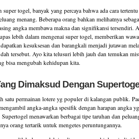
 super togel, banyak yang percaya bahwa ada cara tertentu
luang menang. Beberapa orang bahkan melihatnya sebagai
ing angka membawa makna dan signifikansi tersendiri. Ar
pas lebih dalam mengenai super togel, memberikan wawas
dapatkan kesuksesan dan barangkali menjadi jutawan mel
h tersebut. Ayo kita telusuri lebih jauh dan temukan miste
g bisa mengubah kehidupan kita.
Yang Dimaksud Dengan Supertoge
ah satu permainan lotere yg populer di kalangan publik. P
sa mengambil angka-angka spesifik dengan harapan angka yg
ra. Supertogel menawarkan berbagai tipe taruhan dan pelu
nya orang tertarik untuk mengetes peruntungannya.