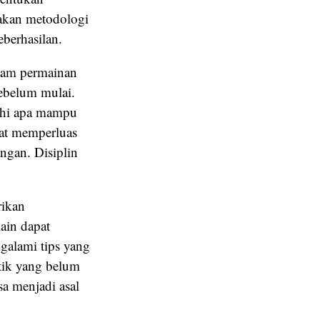
nakan metodologi
berhasilan.
alam permainan
sebelum mulai.
ihi apa mampu
pat memperluas
gan. Disiplin
rikan
ain dapat
galami tips yang
tik yang belum
a menjadi asal