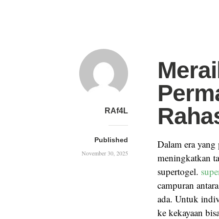
Merai
Perma
Rahas
RAf4L
Published
Dalam era yang 
November 30, 2025
meningkatkan ta
supertogel.
supe
campuran antara 
ada. Untuk indi
ke kekayaan bisa