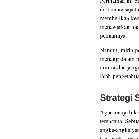
Permainan ini b
dari mana saja t
memberikan kem
menawarkan hadi
pemainnya.
Namun, mirip pe
menang dalam pe
nomor dan janga
ialah pengetahu
Strategi 
Agar menjadi ke
terencana. Sebu
angka-angka yan
tren angka, par