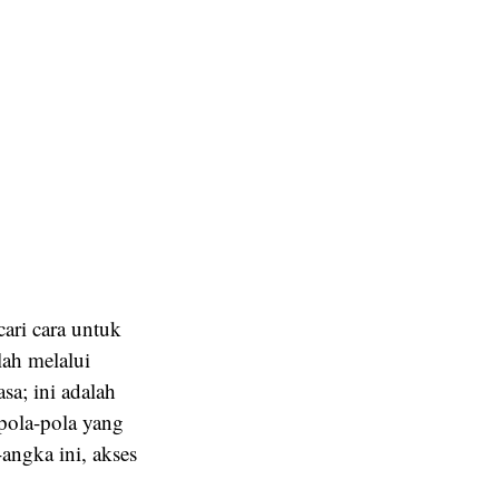
ari cara untuk
lah melalui
sa; ini adalah
 pola-pola yang
angka ini, akses