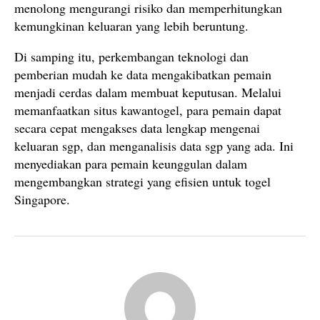
menolong mengurangi risiko dan memperhitungkan
kemungkinan keluaran yang lebih beruntung.
Di samping itu, perkembangan teknologi dan
pemberian mudah ke data mengakibatkan pemain
menjadi cerdas dalam membuat keputusan. Melalui
memanfaatkan situs kawantogel, para pemain dapat
secara cepat mengakses data lengkap mengenai
keluaran sgp, dan menganalisis data sgp yang ada. Ini
menyediakan para pemain keunggulan dalam
mengembangkan strategi yang efisien untuk togel
Singapore.