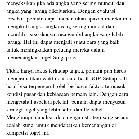
menyaksikan jika ada angka yang sering muncul dan
angka yang jarang dikeluarkan. Dengan evaluasi
tersebut, pemain dapat menentukan apakah mereka mau
mengikuti angka-angka yang sering muncul dan
memilih risiko dengan mengambil angka yang lebih
jarang. Hal ini dapat menjadi suatu cara yang baik
untuk meningkatkan peluang mereka dalam
memenangkan togel Singapore.
Tidak hanya fokus terhadap angka, pemain pun harus
memperhatikan waktu dan cara hasil SGP. Setiap kali
hasil bisa terpengaruh oleh berbagai faktor, termasuk
kondisi pasar dan kebiasaan pemain lain. Dengan cara
mengetahui aspek-aspek ini, pemain dapat menyusun
strategi togel yang lebih solid dan fleksibel.
Menghimpun analisis data dengan strategi yang sesuai
adalah kunci untuk mendapatkan kemenangan di
kompetisi togel ini.