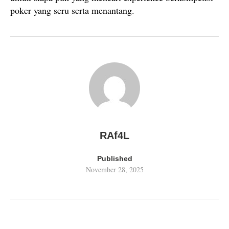
poker yang seru serta menantang.
RAf4L
Published
November 28, 2025