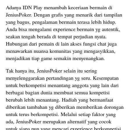
Adanya IDN Play menambah keceriaan bermain di
JeniusPoker. Dengan grafis yang menarik dari tampilan
yang bagus, pengalaman bermain terasa lebih hidup.
Anda bisa mengalami experience bermain yg autentik,
seakan tengah berada di tempat perjudian nyata.
Hubungan dari pemain di lain akses fungsi chat juga
menawarkan nuansa komunitas yang mengasyikkan,
menjadikan tiap game semakin menyenangkan.
Tak hanya itu, JeniusPoker selain itu sering
menyelenggarakan pertandingan yg seru. Kesempatan
untuk berkompetisi menantang anggota yang lain dari
berbagai bagian dunia membuat semua kompetisi
berubah lebih menantang. Hadiah yang bermanfaat
diberikan tambahan yg diberikan memberikan dorongan
untuk terus berkompetisi. Melalui setiap faktor yang
ada, JeniusPoker merupakan alternatif yang cocok
untuk siapa pun yang mencari experience berkompetisi