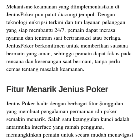
Mekanisme keamanan yang diimplementasikan di
JeniusPoker pun patut diacungi jempol. Dengan
teknologi enkripsi terkini dan tim layanan pelanggan
yang siap membantu 24/7, pemain dapat merasa
nyaman dan tentram saat bertransaksi atau berlaga.
JeniusPoker berkomitmen untuk memberikan suasana
bermain yang aman, sehingga pemain dapat fokus pada
rencana dan kesenangan saat bermain, tanpa perlu
cemas tentang masalah keamanan.
Fitur Menarik Jenius Poker
Jenius Poker hadir dengan berbagai fitur $unggulan
yang membuat pengalaman permainan idn poker
semakin menarik. Salah satu keunggulan kunci adalah
antarmuka interface yang ramah pengguna,
memungkinkan pemain untuk secara mudah menavigasi