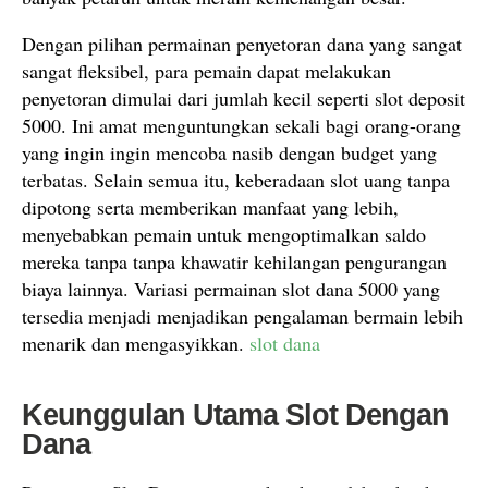
Dengan pilihan permainan penyetoran dana yang sangat
sangat fleksibel, para pemain dapat melakukan
penyetoran dimulai dari jumlah kecil seperti slot deposit
5000. Ini amat menguntungkan sekali bagi orang-orang
yang ingin ingin mencoba nasib dengan budget yang
terbatas. Selain semua itu, keberadaan slot uang tanpa
dipotong serta memberikan manfaat yang lebih,
menyebabkan pemain untuk mengoptimalkan saldo
mereka tanpa tanpa khawatir kehilangan pengurangan
biaya lainnya. Variasi permainan slot dana 5000 yang
tersedia menjadi menjadikan pengalaman bermain lebih
menarik dan mengasyikkan.
slot dana
Keunggulan Utama Slot Dengan
Dana