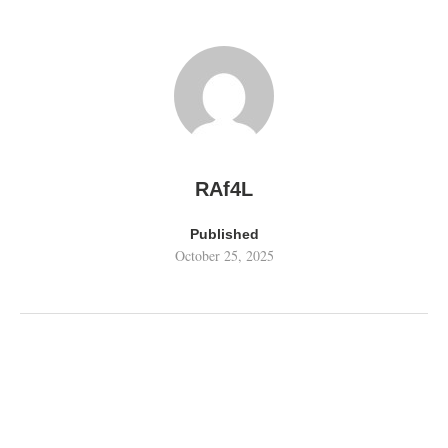
RAf4L
Published
October 25, 2025