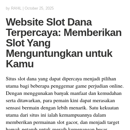
by
RAf4L
|
October 25, 2025
Website Slot Dana
Terpercaya: Memberikan
Slot Yang
Menguntungkan untuk
Kamu
Situs slot dana yang dapat dipercaya menjadi pilihan
utama bagi beberapa penggemar game perjudian online.
Dengan menggunakan banyak manfaat dan kemudahan
serta ditawarkan, para pemain kini dapat merasakan
sensasi bermain dengan lebih menarik. Satu kekuatan
utama dari situs ini ialah kemampuannya dalam
memberikan permainan slot gacor, dan menjadi target
banyak petaruh untuk meraih kemenangan besar.