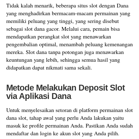
Tidak kalah menarik, beberapa situs slot dengan Dana
yang menghadirkan bermacam-macam permainan yang
memiliki peluang yang tinggi, yang sering disebut
sebagai slot dana gacor. Melalui cara, pemain bisa
mendapatkan perangkat slot yang menawarkan
pengembalian optimal, menambah peluang kemenangan
mereka. Slot dana tanpa potongan juga menawarkan
keuntungan yang lebih, sehingga semua hasil yang
didapatkan dapat nikmati sama sekali.
Metode Melakukan Deposit Slot
via Aplikasi Dana
Untuk menyelesaikan setoran di platform permainan slot
dana slot, tahap awal yang perlu Anda lakukan yaitu
masuk ke profile permainan Anda. Pastikan Anda sudah
mendaftar dan login ke akun slot yang Anda pilih.