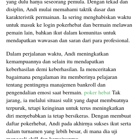
yang dulu hanya seseorang pemula. Dengan tekad dan
disiplin, Andi mulai memahami taktik dasar dan
karakteristik permainan. Ia sering menghabiskan waktu
untuk masuk ke login pokerhebat dan bermain melawan
pemain lain, bahkan ikut dalam komunitas untuk
mendapatkan wawasan dan saran dari para profesional.
Dalam perjalanan waktu, Andi meningkatkan
kemampuannya dan selain itu mendapatkan
keberhasilan demi keberhasilan. Ia menceritakan
bagaimana pengalaman itu memberinya pelajaran
tentang pentingnya manajemen bankroll dan
pengendalian emosi saat bermain.
poker hebat
Tak
jarang, ia melalui situasi sulit yang dapat membuatnya
terpuruk, tetapi keinginan untuk terus meningkatkan
diri menyebabkan ia tetap bersikeras. Dengan membuat
daftar pokerhebat, Andi pada akhirnya sukses ikut serta
dalam turnamen yang lebih besar, di mana dia uji
menggali skill dan kemajuannya.