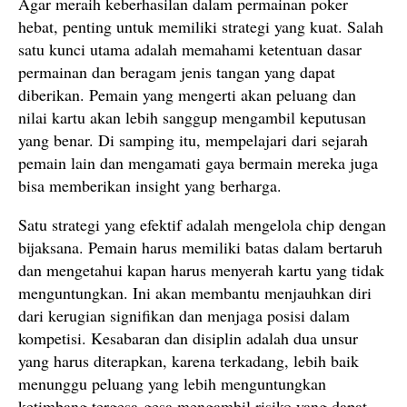
Agar meraih keberhasilan dalam permainan poker
hebat, penting untuk memiliki strategi yang kuat. Salah
satu kunci utama adalah memahami ketentuan dasar
permainan dan beragam jenis tangan yang dapat
diberikan. Pemain yang mengerti akan peluang dan
nilai kartu akan lebih sanggup mengambil keputusan
yang benar. Di samping itu, mempelajari dari sejarah
pemain lain dan mengamati gaya bermain mereka juga
bisa memberikan insight yang berharga.
Satu strategi yang efektif adalah mengelola chip dengan
bijaksana. Pemain harus memiliki batas dalam bertaruh
dan mengetahui kapan harus menyerah kartu yang tidak
menguntungkan. Ini akan membantu menjauhkan diri
dari kerugian signifikan dan menjaga posisi dalam
kompetisi. Kesabaran dan disiplin adalah dua unsur
yang harus diterapkan, karena terkadang, lebih baik
menunggu peluang yang lebih menguntungkan
ketimbang tergesa-gesa mengambil risiko yang dapat