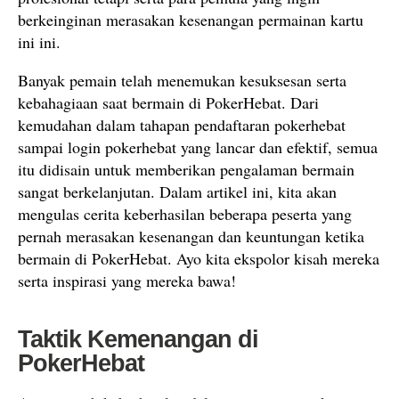
berkeinginan merasakan kesenangan permainan kartu
ini ini.
Banyak pemain telah menemukan kesuksesan serta
kebahagiaan saat bermain di PokerHebat. Dari
kemudahan dalam tahapan pendaftaran pokerhebat
sampai login pokerhebat yang lancar dan efektif, semua
itu didisain untuk memberikan pengalaman bermain
sangat berkelanjutan. Dalam artikel ini, kita akan
mengulas cerita keberhasilan beberapa peserta yang
pernah merasakan kesenangan dan keuntungan ketika
bermain di PokerHebat. Ayo kita ekspolor kisah mereka
serta inspirasi yang mereka bawa!
Taktik Kemenangan di
PokerHebat