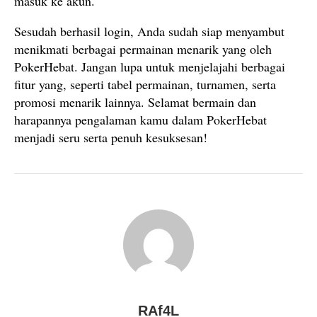
masuk ke akun.
Sesudah berhasil login, Anda sudah siap menyambut
menikmati berbagai permainan menarik yang oleh
PokerHebat. Jangan lupa untuk menjelajahi berbagai
fitur yang, seperti tabel permainan, turnamen, serta
promosi menarik lainnya. Selamat bermain dan
harapannya pengalaman kamu dalam PokerHebat
menjadi seru serta penuh kesuksesan!
RAf4L