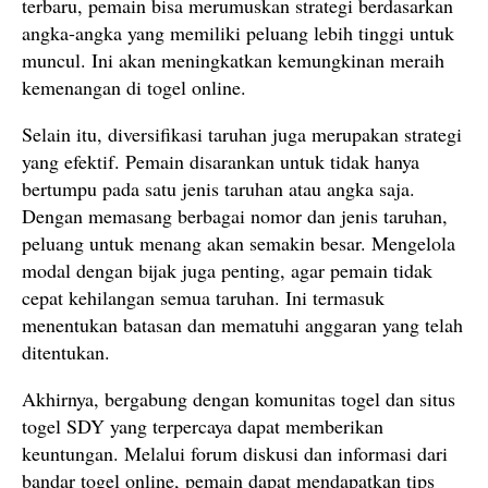
terbaru, pemain bisa merumuskan strategi berdasarkan
angka-angka yang memiliki peluang lebih tinggi untuk
muncul. Ini akan meningkatkan kemungkinan meraih
kemenangan di togel online.
Selain itu, diversifikasi taruhan juga merupakan strategi
yang efektif. Pemain disarankan untuk tidak hanya
bertumpu pada satu jenis taruhan atau angka saja.
Dengan memasang berbagai nomor dan jenis taruhan,
peluang untuk menang akan semakin besar. Mengelola
modal dengan bijak juga penting, agar pemain tidak
cepat kehilangan semua taruhan. Ini termasuk
menentukan batasan dan mematuhi anggaran yang telah
ditentukan.
Akhirnya, bergabung dengan komunitas togel dan situs
togel SDY yang terpercaya dapat memberikan
keuntungan. Melalui forum diskusi dan informasi dari
bandar togel online, pemain dapat mendapatkan tips