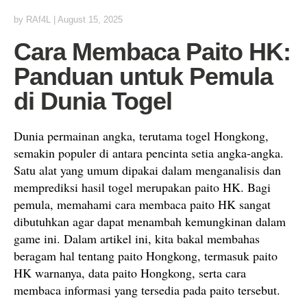
by
RAf4L
|
August 15, 2025
Cara Membaca Paito HK:
Panduan untuk Pemula
di Dunia Togel
Dunia permainan angka, terutama togel Hongkong,
semakin populer di antara pencinta setia angka-angka.
Satu alat yang umum dipakai dalam menganalisis dan
memprediksi hasil togel merupakan paito HK. Bagi
pemula, memahami cara membaca paito HK sangat
dibutuhkan agar dapat menambah kemungkinan dalam
game ini. Dalam artikel ini, kita bakal membahas
beragam hal tentang paito Hongkong, termasuk paito
HK warnanya, data paito Hongkong, serta cara
membaca informasi yang tersedia pada paito tersebut.