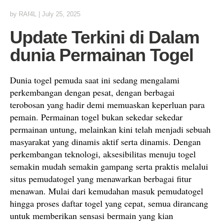
by
RAf4L
|
July 25, 2025
Update Terkini di Dalam
dunia Permainan Togel
Dunia togel pemuda saat ini sedang mengalami
perkembangan dengan pesat, dengan berbagai
terobosan yang hadir demi memuaskan keperluan para
pemain. Permainan togel bukan sekedar sekedar
permainan untung, melainkan kini telah menjadi sebuah
masyarakat yang dinamis aktif serta dinamis. Dengan
perkembangan teknologi, aksesibilitas menuju togel
semakin mudah semakin gampang serta praktis melalui
situs pemudatogel yang menawarkan berbagai fitur
menawan. Mulai dari kemudahan masuk pemudatogel
hingga proses daftar togel yang cepat, semua dirancang
untuk memberikan sensasi bermain yang kian