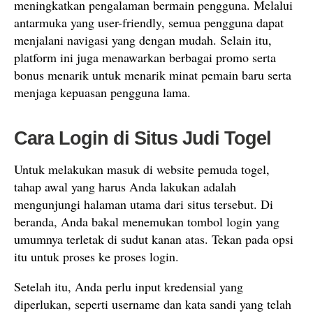
meningkatkan pengalaman bermain pengguna. Melalui
antarmuka yang user-friendly, semua pengguna dapat
menjalani navigasi yang dengan mudah. Selain itu,
platform ini juga menawarkan berbagai promo serta
bonus menarik untuk menarik minat pemain baru serta
menjaga kepuasan pengguna lama.
Cara Login di Situs Judi Togel
Untuk melakukan masuk di website pemuda togel,
tahap awal yang harus Anda lakukan adalah
mengunjungi halaman utama dari situs tersebut. Di
beranda, Anda bakal menemukan tombol login yang
umumnya terletak di sudut kanan atas. Tekan pada opsi
itu untuk proses ke proses login.
Setelah itu, Anda perlu input kredensial yang
diperlukan, seperti username dan kata sandi yang telah