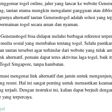
nggemar togel online, jalur yang lancar ke website Genera
ang, tautan utama mungkin mengalami gangguan atau diblok
 punya alternatif tautan Generasitogel adalah solusi yang t
permainan togel secara aman dan nyaman.
n Generasitogel bisa didapat melalui berbagai referensi terpe
 media sosial yang membahas tentang togel. Selalu pastika
n tautan tersebut agar terhindar dari website yang tidak 
 alternatif, pemain dapat terus aktivitas laga togel, baik i
ogel Singapore, tanpa hambatan.
ormasi mengenai link alternatif dan jamin untuk mengunjung
ang resmi. Hal ini sangat penting untuk memastikan keaman
ng terjadi. Dengan instruksi ini, kalian dapat berjudi deng
e yang terpercaya.
gel