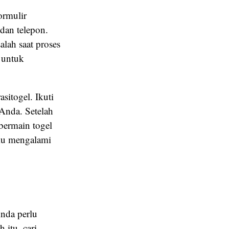
ormulir
 dan telepon.
lah saat proses
 untuk
sitogel. Ikuti
 Anda. Setelah
bermain togel
amu mengalami
Anda perlu
 itu, cari