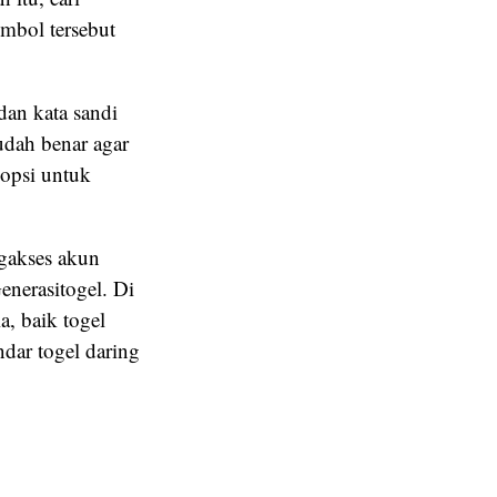
ombol tersebut
dan kata sandi
udah benar agar
 opsi untuk
ngakses akun
enerasitogel. Di
a, baik togel
dar togel daring