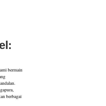
el:
lami bermain
yang
andalan.
ngapura,
kan berbagai