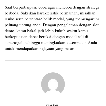
Saat berpartisipasi, coba agar mencoba dengan strategi
berbeda. Saksikan karakteristik permainan, misalkan
risiko serta persentase balik modal, yang memengaruhi
peluang untung anda. Dengan pengalaman dengan slot
demo, kamu bakal jadi lebih kukuh waktu kamu
berkeputusan dapat beraksi dengan modal asli di
supertogel, sehingga meningkatkan kesempatan Anda
untuk mendapatkan kejayaan yang besar.