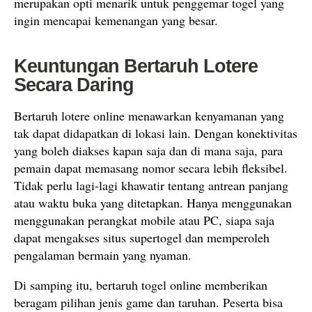
merupakan opti menarik untuk penggemar togel yang
ingin mencapai kemenangan yang besar.
Keuntungan Bertaruh Lotere
Secara Daring
Bertaruh lotere online menawarkan kenyamanan yang
tak dapat didapatkan di lokasi lain. Dengan konektivitas
yang boleh diakses kapan saja dan di mana saja, para
pemain dapat memasang nomor secara lebih fleksibel.
Tidak perlu lagi-lagi khawatir tentang antrean panjang
atau waktu buka yang ditetapkan. Hanya menggunakan
menggunakan perangkat mobile atau PC, siapa saja
dapat mengakses situs supertogel dan memperoleh
pengalaman bermain yang nyaman.
Di samping itu, bertaruh togel online memberikan
beragam pilihan jenis game dan taruhan. Peserta bisa