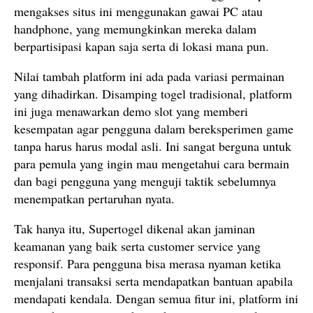
mengakses situs ini menggunakan gawai PC atau
handphone, yang memungkinkan mereka dalam
berpartisipasi kapan saja serta di lokasi mana pun.
Nilai tambah platform ini ada pada variasi permainan
yang dihadirkan. Disamping togel tradisional, platform
ini juga menawarkan demo slot yang memberi
kesempatan agar pengguna dalam bereksperimen game
tanpa harus harus modal asli. Ini sangat berguna untuk
para pemula yang ingin mau mengetahui cara bermain
dan bagi pengguna yang menguji taktik sebelumnya
menempatkan pertaruhan nyata.
Tak hanya itu, Supertogel dikenal akan jaminan
keamanan yang baik serta customer service yang
responsif. Para pengguna bisa merasa nyaman ketika
menjalani transaksi serta mendapatkan bantuan apabila
mendapati kendala. Dengan semua fitur ini, platform ini