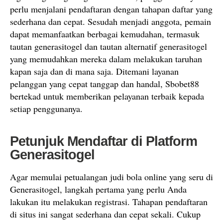
perlu menjalani pendaftaran dengan tahapan daftar yang
sederhana dan cepat. Sesudah menjadi anggota, pemain
dapat memanfaatkan berbagai kemudahan, termasuk
tautan generasitogel dan tautan alternatif generasitogel
yang memudahkan mereka dalam melakukan taruhan
kapan saja dan di mana saja. Ditemani layanan
pelanggan yang cepat tanggap dan handal, Sbobet88
bertekad untuk memberikan pelayanan terbaik kepada
setiap penggunanya.
Petunjuk Mendaftar di Platform
Generasitogel
Agar memulai petualangan judi bola online yang seru di
Generasitogel, langkah pertama yang perlu Anda
lakukan itu melakukan registrasi. Tahapan pendaftaran
di situs ini sangat sederhana dan cepat sekali. Cukup