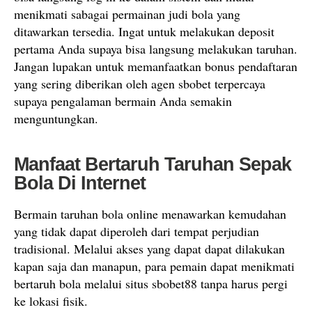
menikmati sabagai permainan judi bola yang
ditawarkan tersedia. Ingat untuk melakukan deposit
pertama Anda supaya bisa langsung melakukan taruhan.
Jangan lupakan untuk memanfaatkan bonus pendaftaran
yang sering diberikan oleh agen sbobet terpercaya
supaya pengalaman bermain Anda semakin
menguntungkan.
Manfaat Bertaruh Taruhan Sepak
Bola Di Internet
Bermain taruhan bola online menawarkan kemudahan
yang tidak dapat diperoleh dari tempat perjudian
tradisional. Melalui akses yang dapat dapat dilakukan
kapan saja dan manapun, para pemain dapat menikmati
bertaruh bola melalui situs sbobet88 tanpa harus pergi
ke lokasi fisik.