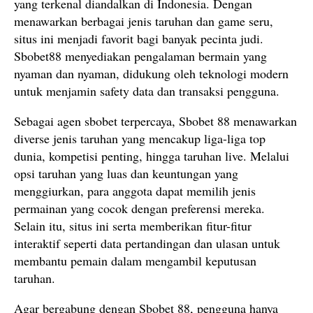
yang terkenal diandalkan di Indonesia. Dengan
menawarkan berbagai jenis taruhan dan game seru,
situs ini menjadi favorit bagi banyak pecinta judi.
Sbobet88 menyediakan pengalaman bermain yang
nyaman dan nyaman, didukung oleh teknologi modern
untuk menjamin safety data dan transaksi pengguna.
Sebagai agen sbobet terpercaya, Sbobet 88 menawarkan
diverse jenis taruhan yang mencakup liga-liga top
dunia, kompetisi penting, hingga taruhan live. Melalui
opsi taruhan yang luas dan keuntungan yang
menggiurkan, para anggota dapat memilih jenis
permainan yang cocok dengan preferensi mereka.
Selain itu, situs ini serta memberikan fitur-fitur
interaktif seperti data pertandingan dan ulasan untuk
membantu pemain dalam mengambil keputusan
taruhan.
Agar bergabung dengan Sbobet 88, pengguna hanya