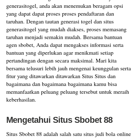
generasitogel, anda akan menemukan beragam opsi
yang dapat dapat proses proses pendaftaran dan
taruhan. Dengan tautan generasi togel dan situs
generasitogel yang mudah diakses, proses memasang
taruhan menjadi semakin mudah. Bersama bantuan
agen sbobet, Anda dapat mengakses informasi serta
bantuan yang diperlukan agar menikmati setiap
pertandingan dengan secara maksimal. Mari kita
bersama telusuri lebih jauh mengenai keunggulan serta
fitur yang ditawarkan ditawarkan Situs Situs dan
bagaimana dan bagaimana bagaimana kamu bisa
memanfaatkan peluang peluang tersebut untuk meraih
keberhasilan.
Mengetahui Situs Sbobet 88
Situs Sbobet 88 adalah salah satu situs judi bola online