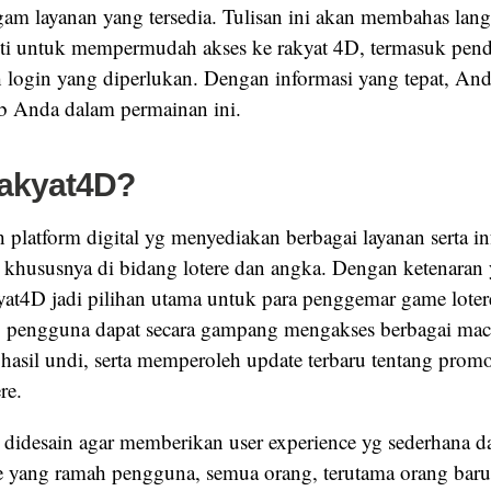
am layanan yang tersedia. Tulisan ini akan membahas lan
uti untuk mempermudah akses ke rakyat 4D, termasuk pend
 login yang diperlukan. Dengan informasi yang tepat, And
ib Anda dalam permainan ini.
Rakyat4D?
platform digital yg menyediakan berbagai layanan serta inf
, khususnya di bidang lotere dan angka. Dengan ketenaran 
at4D jadi pilihan utama untuk para penggemar game lotere
ni, pengguna dapat secara gampang mengakses berbagai m
 hasil undi, serta memperoleh update terbaru tentang prom
re.
didesain agar memberikan user experience yg sederhana dan
e yang ramah pengguna, semua orang, terutama orang baru,