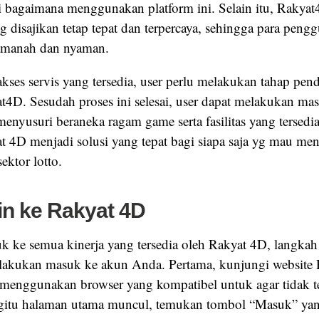
 bagaimana menggunakan platform ini. Selain itu, Rakya
yg disajikan tetap tepat dan terpercaya, sehingga para peng
 amanah dan nyaman.
ses servis yang tersedia, user perlu melakukan tahap pend
t4D. Sesudah proses ini selesai, user dapat melakukan ma
menyusuri beraneka ragam game serta fasilitas yang tersed
t 4D menjadi solusi yang tepat bagi siapa saja yg mau men
ektor lotto.
in ke Rakyat 4D
k ke semua kinerja yang tersedia oleh Rakyat 4D, langkah
lakukan masuk ke akun Anda. Pertama, kunjungi website 
enggunakan browser yang kompatibel untuk agar tidak te
egitu halaman utama muncul, temukan tombol “Masuk” yang