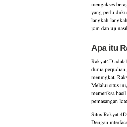
mengakses berag
yang perlu diik
langkah-langkah
join dan uji nas
Apa itu 
Rakyat4D adalah 
dunia perjudian
meningkat, Raky
Melalui situs i
memeriksa hasil
pemasangan lote
Situs Rakyat 4D 
Dengan interfac