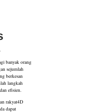
s
agi banyak orang
gan sejumlah
ang berkesan
lah langkah
an efisien.
ran rakyat4D
nda dapat