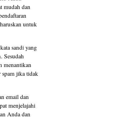
gat mudah dan
endaftaran
iharuskan untuk
kata sandi yang
n. Sesudah
an menantikan
 spam jika tidak
an email dan
pat menjelajahi
aman Anda dan