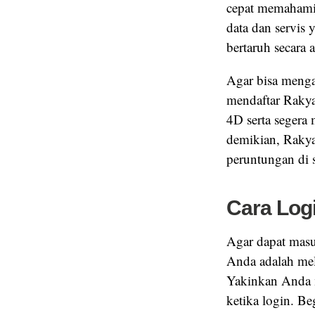
cepat memahami
data dan servis 
bertaruh secara
Agar bisa mengak
mendaftar Rakya
4D serta segera 
demikian, Rakya
peruntungan di s
Cara Log
Agar dapat masu
Anda adalah me
Yakinkan Anda m
ketika login. B