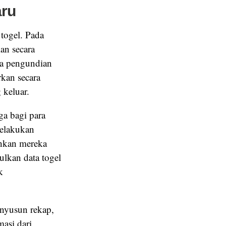
aru
togel. Pada
an secara
wa pengundian
rkan secara
 keluar.
ga bagi para
melakukan
ehkan mereka
lkan data togel
k
enyusun rekap,
asi dari