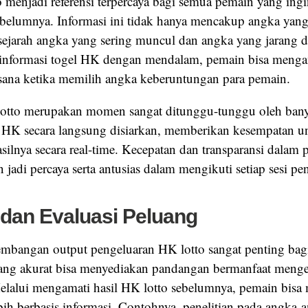
menjadi referensi terpercaya bagi semua pemain yang in
sebelumnya. Informasi ini tidak hanya mencakup angka yang
sejarah angka yang sering muncul dan angka yang jarang d
informasi togel HK dengan mendalam, pemain bisa menga
ksana ketika memilih angka keberuntungan para pemain.
otto merupakan momen sangat ditunggu-tunggu oleh banya
n HK secara langsung disiarkan, memberikan kesempatan 
silnya secara real-time. Kecepatan dan transparansi dalam p
adi percaya serta antusias dalam mengikuti setiap sesi p
dan Evaluasi Peluang
mbangan output pengeluaran HK lotto sangat penting bag
ang akurat bisa menyediakan pandangan bermanfaat menge
lalui mengamati hasil HK lotto sebelumnya, pemain bisa
bih berbasis informasi. Contohnya, penelitian pada angka-