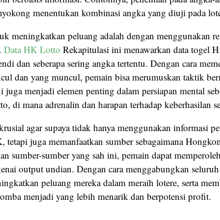
yokong menentukan kombinasi angka yang diuji pada lote
tuk meningkatkan peluang adalah dengan menggunakan re
i.
Data HK Lotto
Rekapitulasi ini menawarkan data togel 
ndi dan seberapa sering angka tertentu. Dengan cara mem
cul dan yang muncul, pemain bisa merumuskan taktik ber
ini juga menjadi elemen penting dalam persiapan mental s
tto, di mana adrenalin dan harapan terhadap keberhasilan 
 krusial agar supaya tidak hanya menggunakan informasi 
K, tetapi juga memanfaatkan sumber sebagaimana Hongko
n sumber-sumber yang sah ini, pemain dapat memperoleh 
enai output undian. Dengan cara menggabungkan seluruh i
ingkatkan peluang mereka dalam meraih lotere, serta mem
omba menjadi yang lebih menarik dan berpotensi profit.