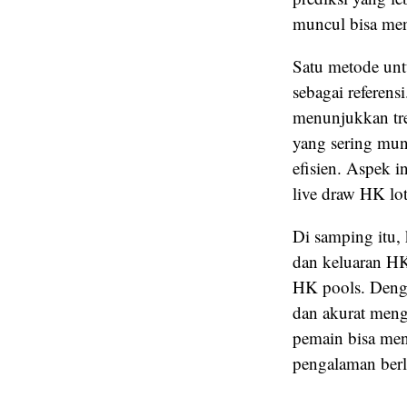
muncul bisa men
Satu metode un
sebagai referens
menunjukkan tre
yang sering mun
efisien. Aspek 
live draw HK lo
Di samping itu,
dan keluaran H
HK pools. Denga
dan akurat meng
pemain bisa men
pengalaman berl