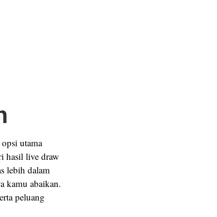
n
 opsi utama
 hasil live draw
s lebih dalam
ya kamu abaikan.
rta peluang